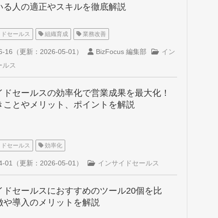
いる人の適正やスキルを徹底解説
イドセールス
組織育成
業務改善
6-16
（更新：
2026-05-01
）
BizFocus 編集部
イン
ールス
イドセールスの効率化で営業成果を最大化！
きことやメリット、ポイントを解説
イドセールス
効率化
4-01
（更新：
2026-05-01
）
インサイドセールス
イドセールスにおすすめのツール20個を比
徴や導入のメリットを解説