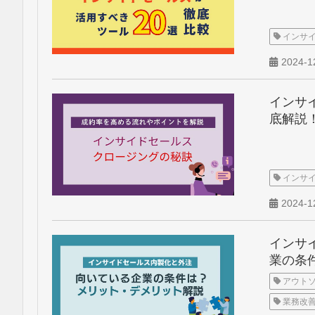
インサ
2024-1
インサ
底解説
インサ
2024-1
インサ
業の条
アウトソ
業務改