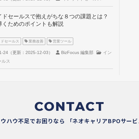
イドセールスで抱えがちな８つの課題とは？
導くためのポイントも解説
イドセールス
業務改善
営業ツール
1-24
（更新：
2025-12-03
）
BizFocus 編集部
イン
ールス
CONTACT
ノウハウ不足でお困りなら
「ネオキャリアBPOサー