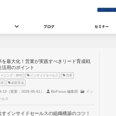
03-5908-8
ブログ
セミナー
率を最大化！営業が実践すべきリード育成戦
注活用のポイント
ーシング・BPO
インサイドセールス
営業
獲得
顧客育成
9-19
（更新：
2026-05-01
）
BizFocus 編集部
イン
ールス
出すインサイドセールスの組織構築のコツ！