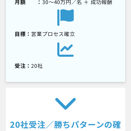
月額 ：
30～40万円／名 ＋ 成功報酬
目標：
営業プロセス確立
受注：
20社
20社受注／勝ちパターンの確