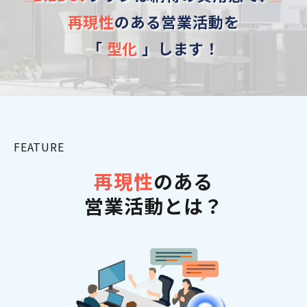
再現性
のある営業活動を
「
型化
」します！
FEATURE
再現性
のある
営業活動とは？