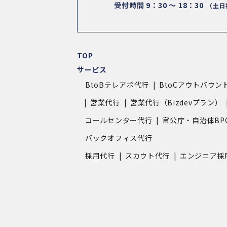
受付時間 9：30 ～ 18：30
（土日
TOP
サービス
BtoBテレアポ代行
BtoCアウトバウン
営業代行
営業代行（Bizdevプラン）
コールセンター代行
官公庁・自治体BP
バックオフィス代行
採用代行
スカウト代行
エンジニア採