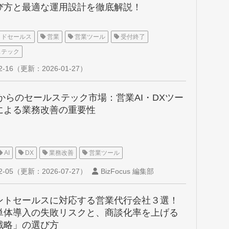
び方と最適な運用設計を徹底解説！
イドセールス
営業
営業ツール
受付終了
ステック
2-16
（更新：
2026-01-27
）
年からのセールステック市場：営業AI・DXツー
による業務改善の重要性
AI
DX
業務改善
営業ツール
2-05
（更新：
2026-07-27
）
BizFocus 編集部
ントセールスに対応する営業代行会社３選！
単体導入の失敗リスクと、商談化率を上げる
戦略」の選び方