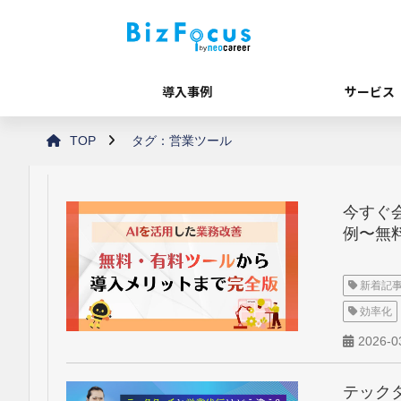
導入事例
サービス
TOP
タグ：営業ツール
今すぐ
例〜無
新着記
効率化
2026-0
テック