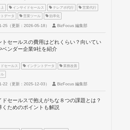
向上
インサイドセールス
テレアポ代行
営業代行
ントデータ
営業ツール
効率化
1-25
（更新：
2026-05-18
）
BizFocus 編集部
ントセールスの費用はどれくらい？向いてい
やベンダー企業9社を紹介
イドセールス
インテントデータ
業務改善
ール
1-22
（更新：
2025-12-03
）
BizFocus 編集部
イドセールスで抱えがちな８つの課題とは？
導くためのポイントも解説