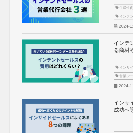
生産性
インテ
2024-1
インテ
る商材
インサ
営業ツ
2024-1
インサ
成功へ