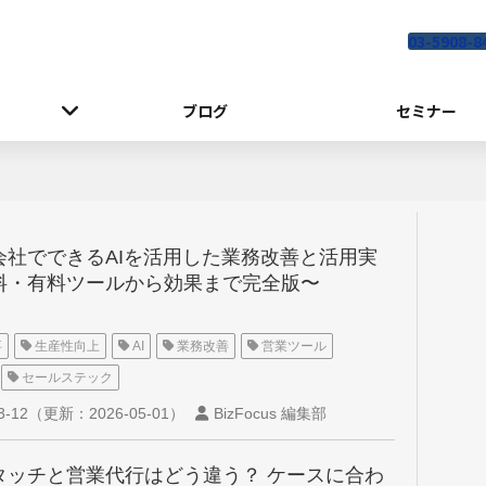
03-5908-8
ブログ
セミナー
会社でできるAIを活用した業務改善と活用実
料・有料ツールから効果まで完全版〜
事
生産性向上
AI
業務改善
営業ツール
セールステック
3-12
（更新：
2026-05-01
）
BizFocus 編集部
タッチと営業代行はどう違う？ ケースに合わ