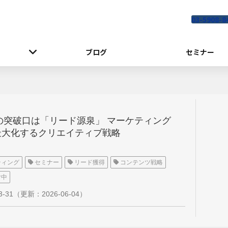
03-5908-8
ブログ
セミナー
の突破口は「リード源泉」 マーケティング
を最大化するクリエイティブ戦略
ティング
セミナー
リード獲得
コンテンツ戦略
付中
3-31
（更新：
2026-06-04
）