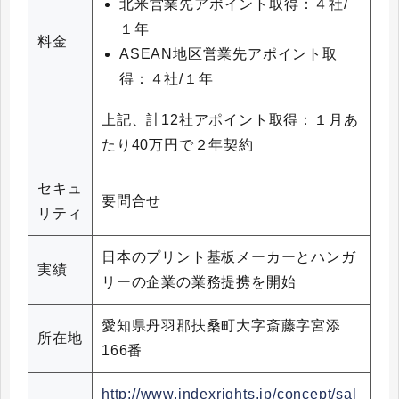
北米営業先アポイント取得：４社/
１年
料金
ASEAN地区営業先アポイント取
得：４社/１年
上記、計12社アポイント取得：１月あ
たり40万円で２年契約
セキュ
要問合せ
リティ
日本のプリント基板メーカーとハンガ
実績
リーの企業の業務提携を開始
愛知県丹羽郡扶桑町大字斎藤字宮添
所在地
166番
http://www.indexrights.jp/concept/sal