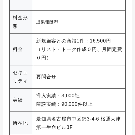
料金形
成果報酬型
態
新規顧客との商談1件：16,500円
料金
（リスト・トーク作成０円、月固定費
０円）
セキュ
要問合せ
リティ
導入実績：3,000社
実績
商談実績：90,000件以上
愛知県名古屋市中区錦3-4-6 桜通大津
所在地
第一生命ビル3F