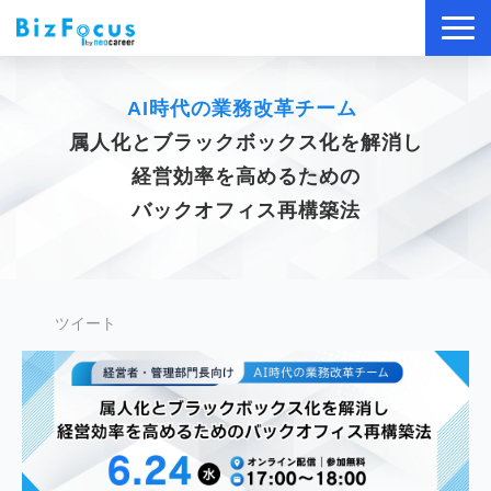
導入事例
AI時代の業務改革チーム
サービス
属人化とブラックボックス化を解消し
ブログ
経営効率を高めるための
バックオフィス再構築法
セミナー
資料ダウンロード
ツイート