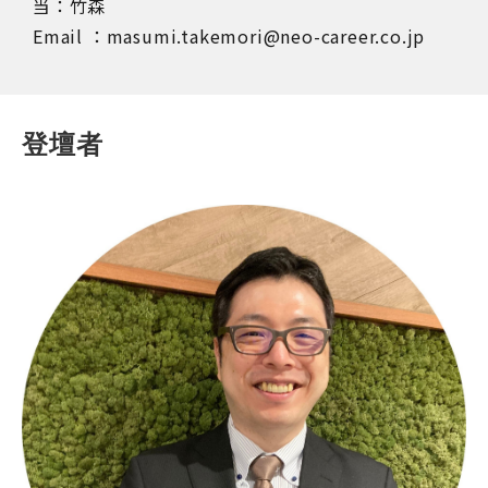
当：竹森
Email ：masumi.takemori@neo-career.co.jp
登壇者