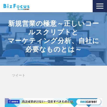
導入事例
新規営業の極意～正しいコー
サービス
ルスクリプトと
ブログ
マーケティング分析、自社に
セミナー
必要なものとは～
資料ダウンロード
ツイート