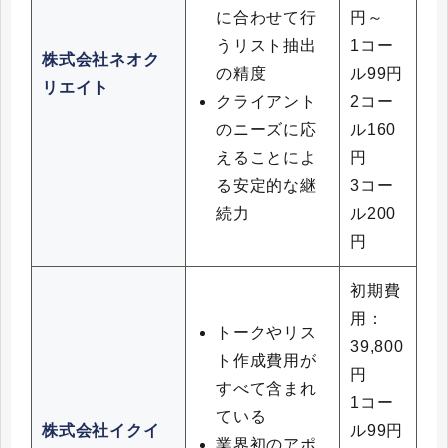
に合わせて行
円～
うリスト抽出
1コー
株式会社ネオク
の精度
ル99円
リエイト
クライアント
2コー
のニーズに応
ル160
えることによ
円
る安定的な継
3コー
続力
ル200
円
初期費
用：
トークやリス
39,800
ト作成費用が
円
すべて含まれ
1コー
ている
株式会社イクイ
ル99円
業界初のアポ