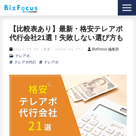
導入事例
【比較表あり】最新・格安テレアポ
サービス
代行会社21選！失敗しない選び方も
ブログ
BizFocus 編集部
2024-03-07
（更新：
2026-04-17
）
テレアポ
セミナー
テレアポ代行
テレアポ
資料ダウンロード