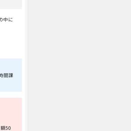
の中に
時間課
額50