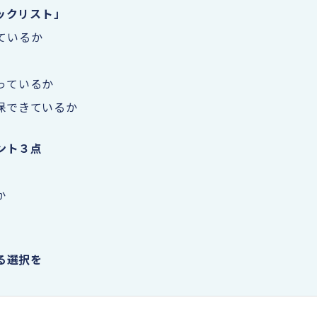
ックリスト」
ているか
っているか
保できているか
ント３点
か
る選択を