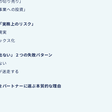
の切り売り」
事業への投資」
「実務上のリスク」
現実
ックス化
出ない」２つの失敗パターン
ない
が迷走する
をパートナーに選ぶ本質的な理由