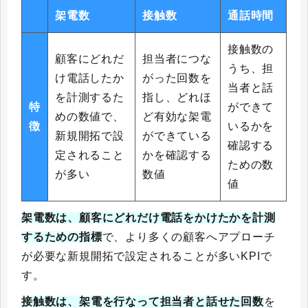
架電数
接触数
通話時間
接触数の
顧客にどれだ
担当者につな
うち、担
け電話したか
がった回数を
当者と話
を計測するた
指し、どれほ
特
ができて
めの数値で、
ど有効な架電
徴
いるかを
新規開拓で設
ができている
確認する
定されること
かを確認する
ための数
が多い
数値
値
架電数は、顧客にどれだけ電話をかけたかを計測
するための指標
で、より多くの顧客へアプローチ
が必要な新規開拓で設定されることが多いKPIで
す。
接触数は、架電を行なって担当者と話せた回数
を