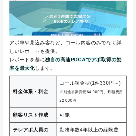
アポ率や見込み客など、コール内容のみでなく詳
しいレポートも提供。
レポートを基に
独自の高速PDCAでアポ取得の効
率を最大化
します。
コール課金型(1件330円～)
料金体系・料金
※別途初期費用64,900円、月額費用
22,000円
顧客リスト作成
可能
テレアポ人員の
勤務年数4年以上の経験豊