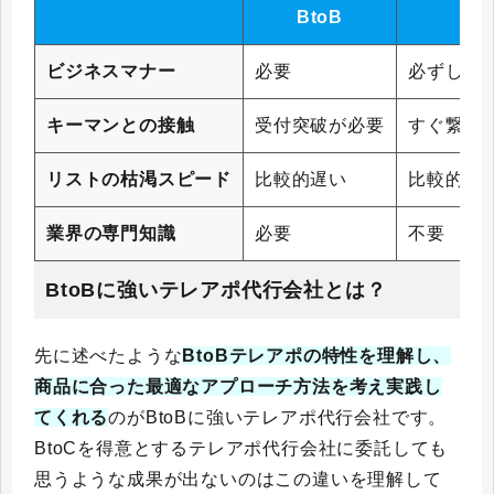
BtoB
B
ビジネスマナー
必要
必ずしも
キーマンとの接触
受付突破が必要
すぐ繋が
リストの枯渇スピード
比較的遅い
比較的早
業界の専門知識
必要
不要
BtoBに強いテレアポ代行会社とは？
先に述べたような
BtoBテレアポの特性を理解し、
商品に合った最適なアプローチ方法を考え実践し
てくれる
のがBtoBに強いテレアポ代行会社です。
BtoCを得意とするテレアポ代行会社に委託しても
思うような成果が出ないのはこの違いを理解して