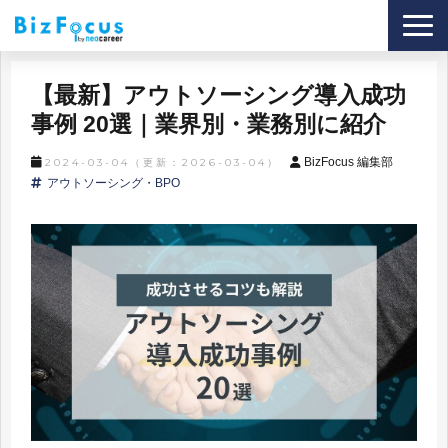
導入事例
【最新】アウトソーシング導入成功
サービス
事例 20選｜業界別・業務別に紹介
ブログ
BizFocus 編集部
2024-03-04
（更新：
2026-03-04
）
アウトソーシング・BPO
セミナー
資料ダウンロード