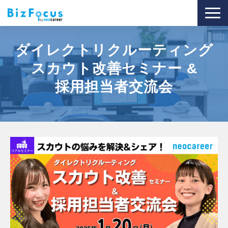
導入事例
ダイレクトリクルーティング
サービス
スカウト改善セミナー &
ブログ
採用担当者交流会
セミナー
資料ダウンロード