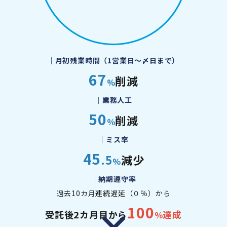
｜月初残業時間（1営業日～〆日まで）
67
削減
%
｜業務人工
50
削減
％
｜ミス率
45
.5
減少
%
｜納期遵守率
過去10カ月連続遅延（０％）から
100
受託後2カ月目から
達成
％