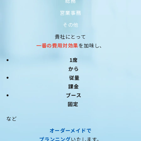
総務
営業事務
その他
貴社にとって
一番の費用対効果
を加味し、
1席
から
従量
課金
ブース
固定
など
オーダーメイドで
プランニング
いたします。